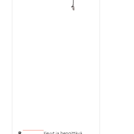
R
Kevyt ja hengittävä