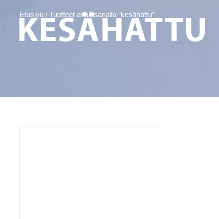
KESÄHATTU
Etusivu
/ Tuotteet avainsanalla “kesähattu”