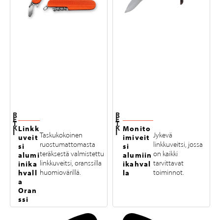
R
R
E
E
T
T
K
K
Linkk
Monito
I
I
Taskukokoinen
Jykevä
uveit
imiveit
ruostumattomasta
linkkuveitsi, jossa
si
si
teräksestä valmistettu
on kaikki
alumi
alumiin
linkkuveitsi, oranssilla
tarvittavat
inika
ikahval
hvall
huomiovärillä.
la
toiminnot.
a
Oran
ssi