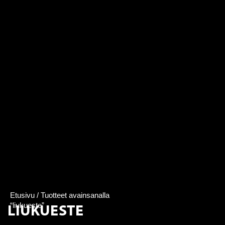
Etusivu
/ Tuotteet avainsanalla
LIUKUESTE
“liukueste”