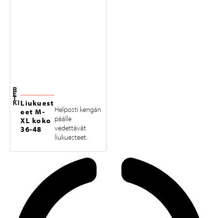
R
E
T
KI
Liukuest
Helposti kengän
eet M-
päälle
XL koko
vedettävät
36-48
liukuesteet.