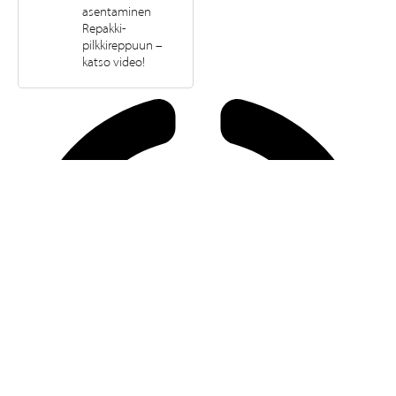
asentaminen
Repakki-
pilkkireppuun –
katso video!