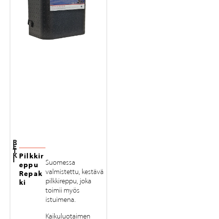
R
E
T
K
Pilkkir
I
Suomessa
eppu
valmistettu, kestävä
Repak
pilkkireppu, joka
ki
toimii myös
istuimena.
Kaikuluotaimen