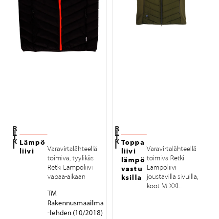
R
R
E
E
T
T
K
K
Lämpö
Toppa
I
I
Varavirtalähteellä
Varavirtalähteellä
liivi
liivi
toimiva, tyylikäs
toimiva Retki
lämpö
Retki Lämpöliivi
Lämpöliivi
vastu
vapaa-aikaan
joustavilla sivuilla,
ksilla
koot M-XXL.
TM
Rakennusmaailma
-lehden (10/2018)