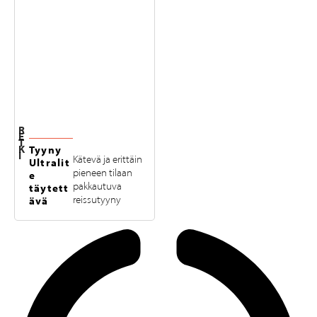
R
E
T
K
Tyyny
I
Kätevä ja erittäin
Ultralit
pieneen tilaan
e
pakkautuva
täytett
reissutyyny
ävä