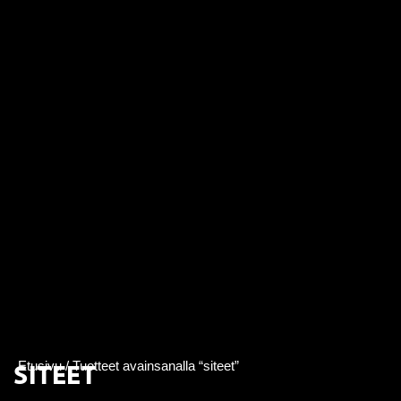
SITEET
Etusivu
/ Tuotteet avainsanalla “siteet”