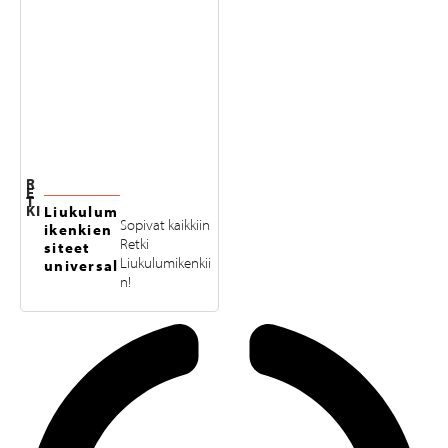
R
E
T
KI
Liukulum
Sopivat kaikkiin
ikenkien
Retki
siteet
Liukulumikenkii
universal
n!