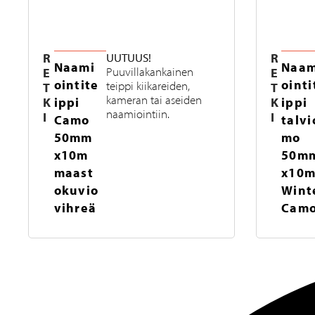
R
UUTUUS!
R
Naami
Naam
E
Puuvillakankainen
E
ointite
ointi
teippi kiikareiden,
T
T
kameran tai aseiden
K
ippi
K
ippi
naamiointiin.
I
I
Camo
talvi
50mm
mo
x10m
50m
maast
x10
okuvio
Wint
vihreä
Cam