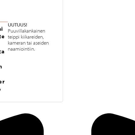
UUTUUS!
i
Puuvillakankainen
te
teippi kiikareiden,
kameran tai aseiden
naamiointiin.
ca
m
m
er
o