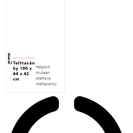
R
E
T
KI
Telttasän
Helposti
ky 190 x
mukaan
64 x 42
otettava
cm
matkasänky.