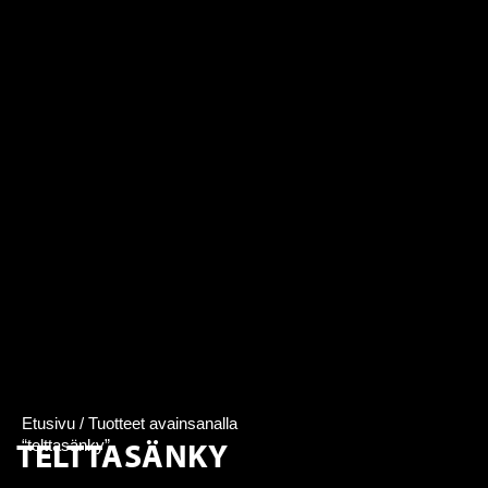
Etusivu
/ Tuotteet avainsanalla
TELTTASÄNKY
“telttasänky”