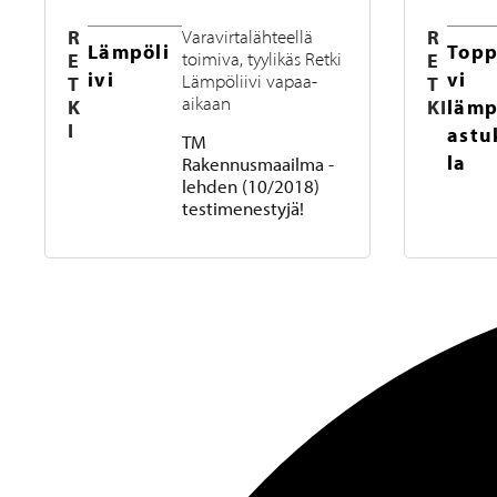
R
R
Varavirtalähteellä
Lämpöli
Topp
E
toimiva, tyylikäs Retki
E
ivi
vi
Lämpöliivi vapaa-
T
T
aikaan
K
KI
läm
I
astu
TM
la
Rakennusmaailma -
lehden (10/2018)
testimenestyjä!