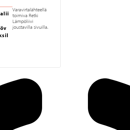
Varavirtalähteellä
alii
toimiva Retki
Lämpöliivi
joustavilla sivuilla.
pöv
ksil