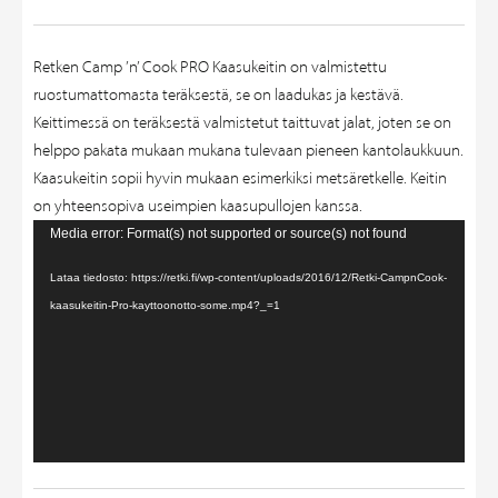
Retken Camp ’n’ Cook PRO Kaasukeitin on valmistettu
ruostumattomasta teräksestä, se on laadukas ja kestävä.
Keittimessä on teräksestä valmistetut taittuvat jalat, joten se on
helppo pakata mukaan mukana tulevaan pieneen kantolaukkuun.
Kaasukeitin sopii hyvin mukaan esimerkiksi metsäretkelle. Keitin
on yhteensopiva useimpien kaasupullojen kanssa.
Videotoistin
Media error: Format(s) not supported or source(s) not found
Lataa tiedosto: https://retki.fi/wp-content/uploads/2016/12/Retki-CampnCook-
kaasukeitin-Pro-kayttoonotto-some.mp4?_=1