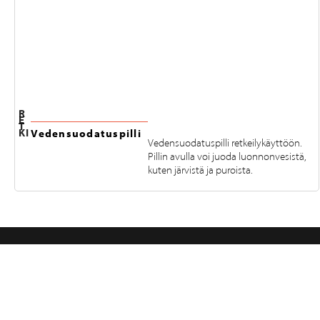
R
E
T
KI
Vedensuodatuspilli
Vedensuodatuspilli retkeilykäyttöön.
Pillin avulla voi juoda luonnonvesistä,
kuten järvistä ja puroista.
SEURAA MEITÄ INSTAGRAMISSA
@RETKIFINLAND