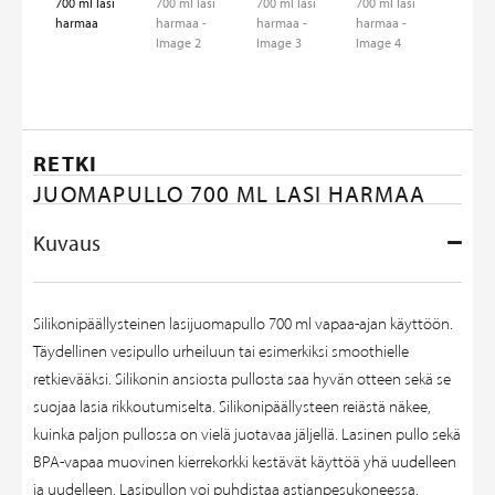
RETKI
JUOMAPULLO 700 ML LASI HARMAA
Kuvaus
Silikonipäällysteinen lasijuomapullo 700 ml vapaa-ajan käyttöön.
Täydellinen vesipullo urheiluun tai esimerkiksi smoothielle
retkievääksi. Silikonin ansiosta pullosta saa hyvän otteen sekä se
suojaa lasia rikkoutumiselta. Silikonipäällysteen reiästä näkee,
kuinka paljon pullossa on vielä juotavaa jäljellä. Lasinen pullo sekä
BPA-vapaa muovinen kierrekorkki kestävät käyttöä yhä uudelleen
ja uudelleen. Lasipullon voi puhdistaa astianpesukoneessa.