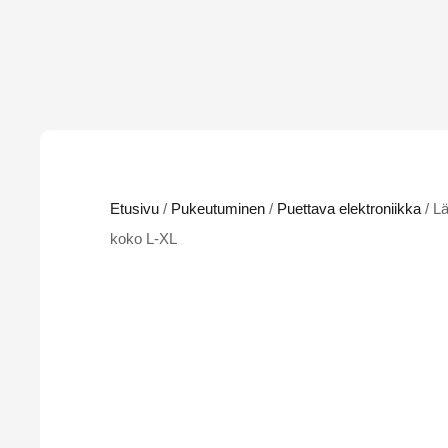
Etusivu
/
Pukeutuminen
/
Puettava elektroniikka
/ L
koko L-XL