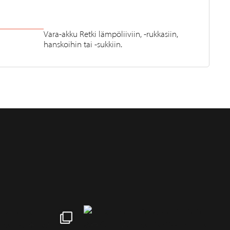
Vara-akku Retki lämpöliiviin, -rukkasiin,
hanskoihin tai -sukkiin.