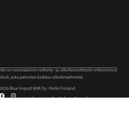
tki on suomalainen retkeily- ja ulkoilutuotteisiin erikoistunut
ändi, joka palvelee kaikkia ulkoilmaihmisiä.
2026 Blue Import BIM Oy / Retki Finland
Suomi
English
Svenska