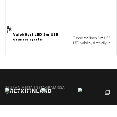
RE
TK
I
Valoköysi LED 5m USB
Tunnelmallinen 5 m USB
oranssi ajastin
LED-valoköysi retkeilyyn.
SEURAA MEITÄ INSTAGRAMISSA
@RETKIFINLAND