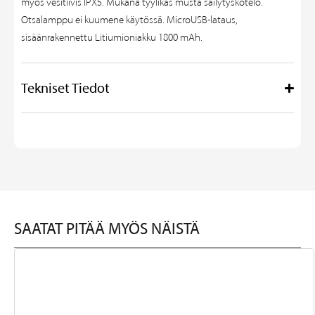
myös vesitiivis IPX5. Mukana tyylikäs musta säilytyskotelo.
Otsalamppu ei kuumene käytössä. MicroUSB-lataus,
sisäänrakennettu Litiumioniakku 1800 mAh.
Tekniset Tiedot
SAATAT PITÄÄ MYÖS NÄISTÄ