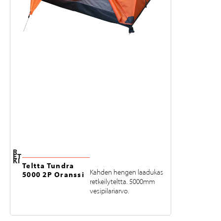
R
ET
KI
Teltta Tundra
Telttasä
Kahden hengen laadukas
5000 2P Oranssi
x 42 cm
retkeilyteltta. 5000mm
vesipilariarvo.