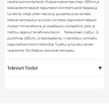
nauttia luonnonrauhasta. Mukana tulevat tree straps (305cm) ja
teräskarabiinit tekevät riippumaton kiinnittämisestä helppoa ja
turvallista, olitpa sitten metsässä, puutarhassa tai rannalla.
Kätevän kantolaukun ansiosta voit ottaa riippumaton helposti
mukaan minne tahansa, ja se pakkautuu kompaktisti, jotta se
mahtuu reppuun tai retkivarusteisiin. Pakkaukseen sisältyy: 2x
puuhihnaa (305cm), 2x teräskarabiinia, 1x kantokassi (ommeltu
riippumattoon kiinni) Hoito-ohje: Tuuletus ja kuivatus ennen
varastointia. Tarvittaessa varovainen käsinpesu.
Tekniset Tiedot