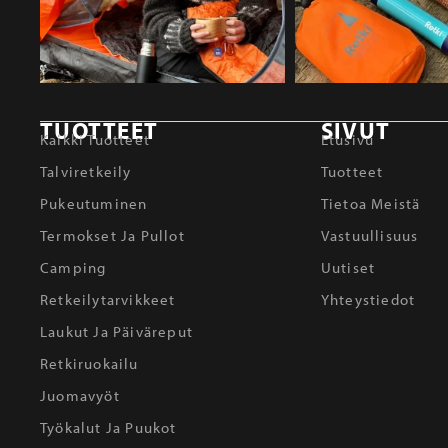
TUOTTEET
SIVUT
Kaikki Tuotteet
Etusivu
Talviretkeily
Tuotteet
Pukeutuminen
Tietoa Meistä
Termokset Ja Pullot
Vastuullisuus
Camping
Uutiset
Retkeilytarvikkeet
Yhteystiedot
Laukut Ja Päiväreput
Retkiruokailu
Juomavyöt
Työkalut Ja Puukot