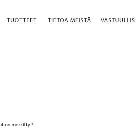
STUULLISUUS
TUOTTEET
TIETOA MEISTÄ
VASTUULLI
tät on merkitty
*