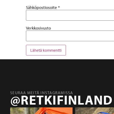
Sähköpostiosoite
*
Verkkosivusto
SEURAA MEITÄ INSTAGRAMISSA
@RETKIFINLAND