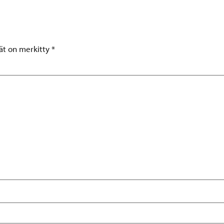
tät on merkitty
*