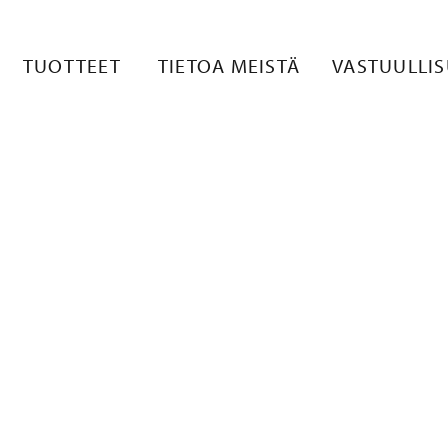
̈ S2021
TUOTTEET
TIETOA MEISTÄ
VASTUULLI