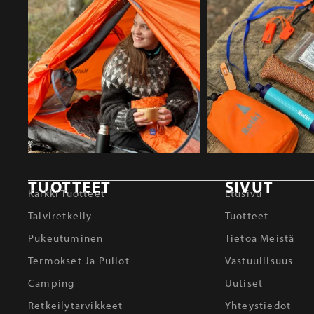
TUOTTEET
SIVUT
Kaikki Tuotteet
Etusivu
Talviretkeily
Tuotteet
Pukeutuminen
Tietoa Meistä
Termokset Ja Pullot
Vastuullisuus
Camping
Uutiset
Retkeilytarvikkeet
Yhteystiedot