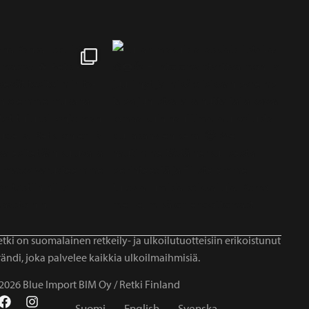
tki on suomalainen retkeily- ja ulkoilutuotteisiin erikoistunut
ändi, joka palvelee kaikkia ulkoilmaihmisiä.
2026 Blue Import BIM Oy / Retki Finland
Suomi
English
Svenska