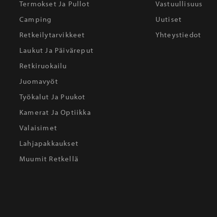
Termokset Ja Pullot
Vastuullisuus
Camping
Uutiset
Retkeilytarvikkeet
Yhteystiedot
Laukut Ja Päiväreput
Retkiruokailu
Juomavyöt
Työkalut Ja Puukot
Kamerat Ja Optiikka
Valaisimet
Lahjapakkaukset
Muumit Retkellä