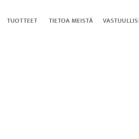
18536004265
TUOTTEET
TIETOA MEISTÄ
VASTUULLI