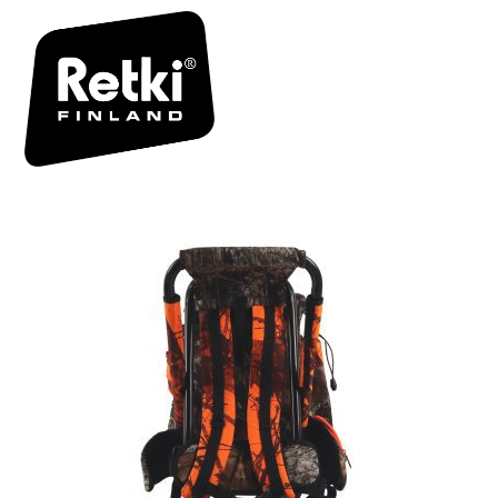
R4265_64
2_009