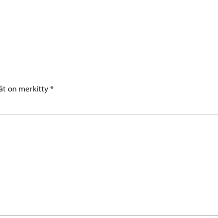
tät on merkitty
*