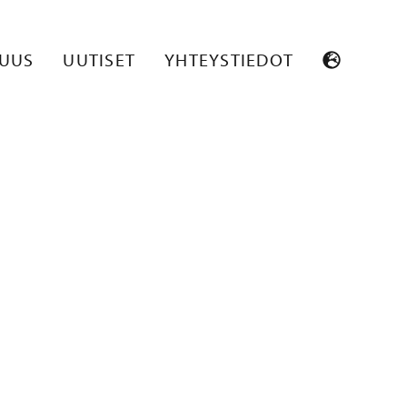
_PO8234-
SUUS
UUTISET
YHTEYSTIEDOT