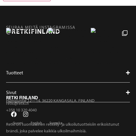
SEURAA MEITÄ INSTAGRAMISSA
@RETKIFINLAND
Tuotteet
Sivut
RETKI FINLAND
Hampuntie 12—14, 36220 KANGASALA, FINLAND
retki@retki.fi
+358 10 320 4040
Suomi
English
Svenska
Retki on suomalainen retkeily- ja ulkoilutuotteisiin erikoistunut
brändi, joka palvelee kaikkia ulkoilmaihmisiä.