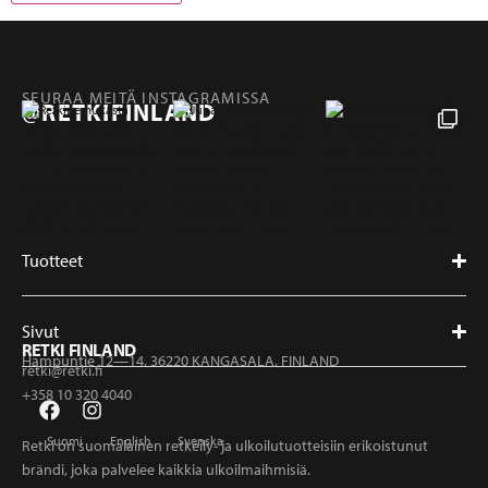
SEURAA MEITÄ INSTAGRAMISSA
@RETKIFINLAND
Tuotteet
Sivut
RETKI FINLAND
Hampuntie 12—14, 36220 KANGASALA, FINLAND
retki@retki.fi
+358 10 320 4040
Suomi
English
Svenska
Retki on suomalainen retkeily- ja ulkoilutuotteisiin erikoistunut
brändi, joka palvelee kaikkia ulkoilmaihmisiä.