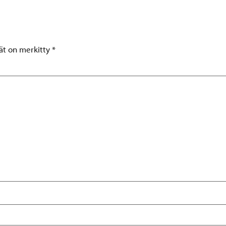
tät on merkitty
*