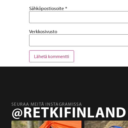
Sähköpostiosoite
*
Verkkosivusto
SEURAA MEITÄ INSTAGRAMISSA
@RETKIFINLAND