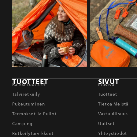
TUOTTEET
SIVUT
Kaikki Tuotteet
Etusivu
Talviretkeily
Tuotteet
Pukeutuminen
Tietoa Meistä
Termokset Ja Pullot
Vastuullisuus
Camping
Uutiset
Retkeilytarvikkeet
Yhteystiedot