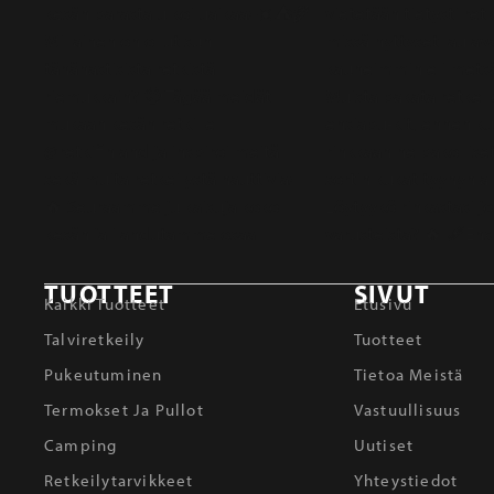
TUOTTEET
SIVUT
Kaikki Tuotteet
Etusivu
Talviretkeily
Tuotteet
Pukeutuminen
Tietoa Meistä
Termokset Ja Pullot
Vastuullisuus
Camping
Uutiset
Retkeilytarvikkeet
Yhteystiedot