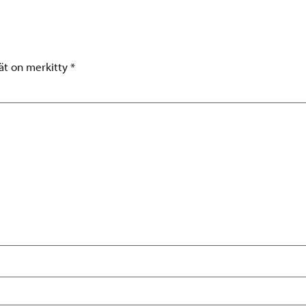
tät on merkitty
*