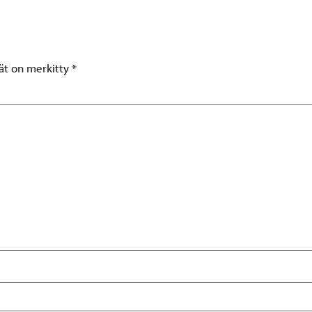
tät on merkitty
*