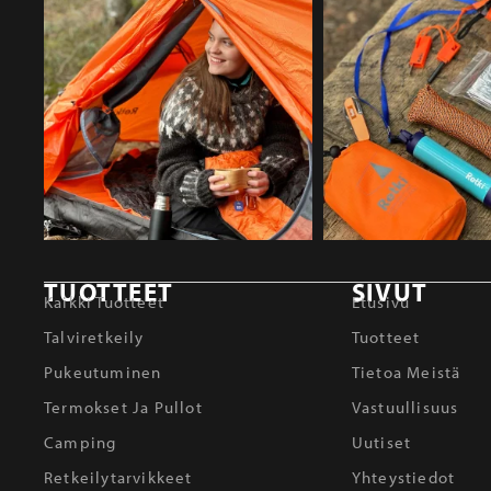
TUOTTEET
SIVUT
Kaikki Tuotteet
Etusivu
Talviretkeily
Tuotteet
Pukeutuminen
Tietoa Meistä
Termokset Ja Pullot
Vastuullisuus
Camping
Uutiset
Retkeilytarvikkeet
Yhteystiedot