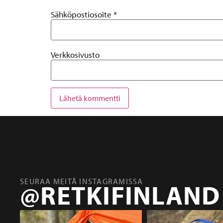
Sähköpostiosoite
*
Verkkosivusto
SEURAA MEITÄ INSTAGRAMISSA
@RETKIFINLAND