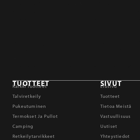
TUOTTEET
SIVUT
Kaikki Tuotteet
Etusivu
Talviretkeily
Tuotteet
Pukeutuminen
Tietoa Meistä
Termokset Ja Pullot
Vastuullisuus
Camping
Uutiset
Retkeilytarvikkeet
Yhteystiedot