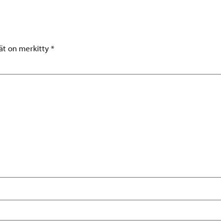
tät on merkitty
*