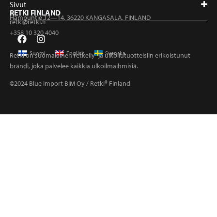
Sivut
RETKI FINLAND
Hampuntie 12—14, 36220 KANGASALA, FINLAND
retki@retki.fi
+358 10 320 4040
Suomi
English
Svenska
Retki on suomalainen retkeily- ja ulkoilutuotteisiin erikoistunut
brändi, joka palvelee kaikkia ulkoilmaihmisiä.
©2024 Blue Import BIM Oy / Retki® Finland