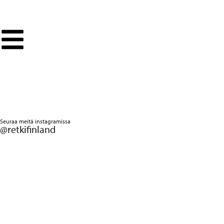
RETKI-LUMIKENGÄT
Seuraa meitä instagramissa
@retkifinland