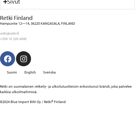
Sivut
Retki Finland
Hampuntie 12—14, 36220 KANGASALA, FINLAND
retki@retki.fi
+358 10 320 4040
Suomi
English
Svenska
Retki on suomalainen retkeily- ja ulkoilutuotteisiin erikoistunut brändi, joka palvelee
kaikkia ulkoilmaihmisiä.
©2024 Blue Import BIM Oy / Retki® Finland