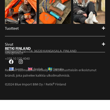
Tuotteet
Sivut
RETKI FINLAND
Hampuntie 12—14, 36220 KANGASALA, FINLAND
retki@retki.fi
+358 10 320 4040
Suomi
English
Svenska
Retki on suomalainen retkeily- ja ulkoilutuotteisiin erikoistunut
brändi, joka palvelee kaikkia ulkoilmaihmisiä.
©2024 Blue Import BIM Oy / Retki® Finland