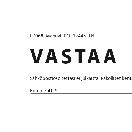
R7068_MA
R7068_Manual_PO_12445_EN
VASTAA
Sähköpostiosoitettasi ei julkaista.
Pakolliset ken
Kommentti
*