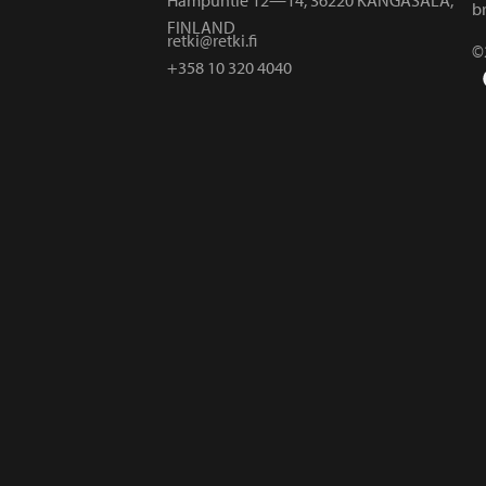
br
FINLAND
retki@retki.fi
©
+358 10 320 4040