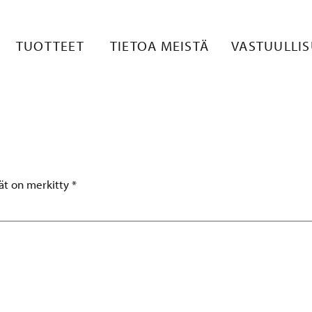
NUAL_PO_12
TUOTTEET
TIETOA MEISTÄ
VASTUULLI
tät on merkitty
*