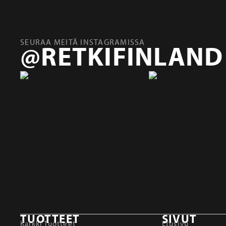
SEURAA MEITÄ INSTAGRAMISSA
@RETKIFINLAND
TUOTTEET
SIVUT
Kaikki Tuotteet
Etusivu