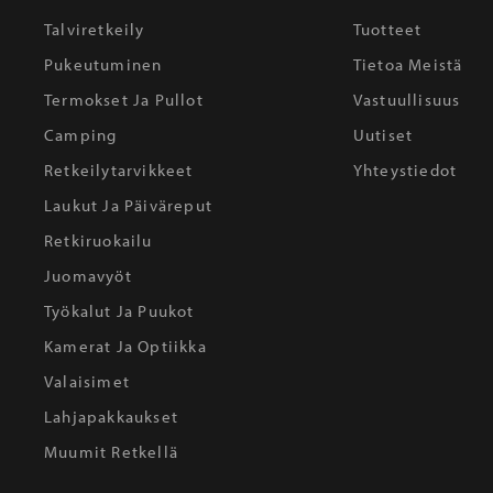
Talviretkeily
Tuotteet
Pukeutuminen
Tietoa Meistä
Termokset Ja Pullot
Vastuullisuus
Camping
Uutiset
Retkeilytarvikkeet
Yhteystiedot
Laukut Ja Päiväreput
Retkiruokailu
Juomavyöt
Työkalut Ja Puukot
Kamerat Ja Optiikka
Valaisimet
Lahjapakkaukset
Muumit Retkellä