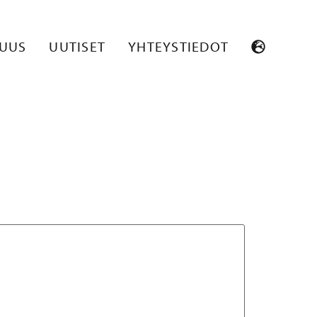
445_EN
SUUS
UUTISET
YHTEYSTIEDOT