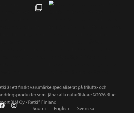
tki är ett finskt varumärke specialiserat på frilufts- och
andringsprodukter som tjänar alla naturälskare.©2026 Blue
mport BIM Oy / Retki® Finland
Suomi
English
Svenska