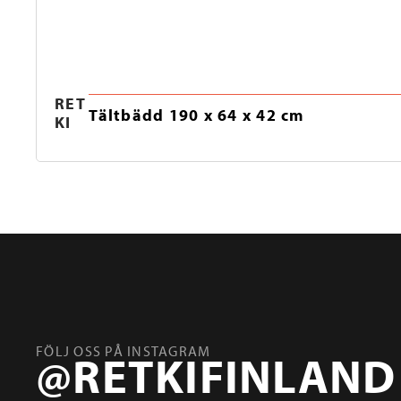
RET
Tältbädd 190 x 64 x 42 cm
KI
FÖLJ OSS PÅ INSTAGRAM
@RETKIFINLAND