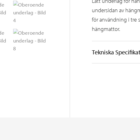
Lätt underlag för hä
undersidan av hängma
för användning i tre
hängmattor.
Tekniska Specifika