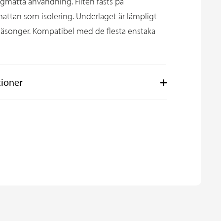
ngmatta användning. Filten fästs på
ttan som isolering. Underlaget är lämpligt
 säsonger. Kompatibel med de flesta enstaka
tioner