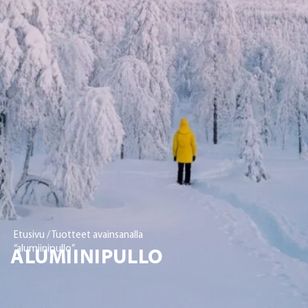
Etusivu
/ Tuotteet avainsanalla
ALUMIINIPULLO
“alumiinipullo”