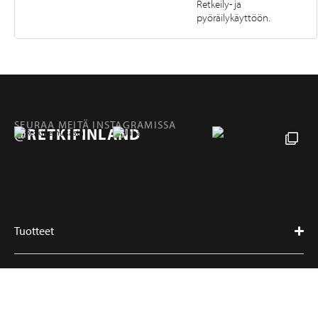
Retkeily- ja
pyöräilykäyttöön.
SEURAA MEITÄ INSTAGRAMISSA
@RETKIFINLAND
Tuotteet
Sivut
RETKI FINLAND
Hampuntie 12—14, 36220 KANGASALA, FINLAND
retki@retki.fi