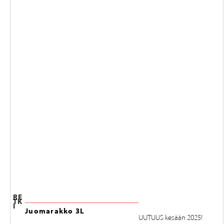
RE
TK
I
Juomarakko 3L
UUTUUS kesään 2025!