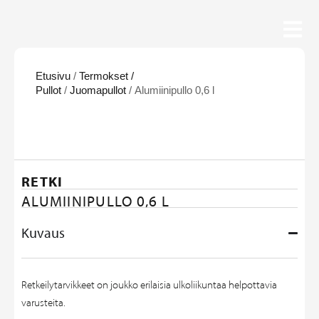
Etusivu
/
Termokset /
Pullot
/
Juomapullot
/ Alumiinipullo 0,6 l
RETKI
ALUMIINIPULLO 0,6 L
Kuvaus
Retkeilytarvikkeet on joukko erilaisia ulkoliikuntaa helpottavia
varusteita.