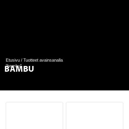
Etusivu
/ Tuotteet avainsanalla
BAMBU
“bambu”