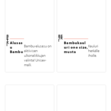
R
RE
E
TK
T
I
K
Alusas
Bambukaul
I
Bambu-alusasu on
Kauluri
u
uri one size,
aktiivisen
herkälle
Bambu
musta
ulkonaliikkujan
iholle.
valinta! Unisex-
malli.