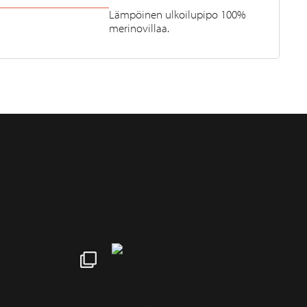
Lämpöinen ulkoilupipo 100%
merinovillaa.