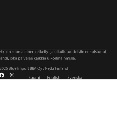
tki on suomalainen retkeily- ja ulkoilutuotteisiin erikoistunut
ändi, joka palvelee kaikkia ulkoilmaihmisiä.
2026 Blue Import BIM Oy / Retki Finland
Suomi
English
Svenska