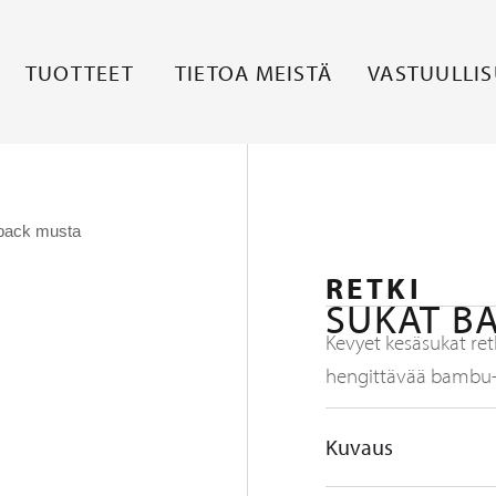
TUOTTEET
TIETOA MEISTÄ
VASTUULLI
pack musta
RETKI
SUKAT B
Kevyet kesäsukat ret
hengittävää bambu-
Kuvaus