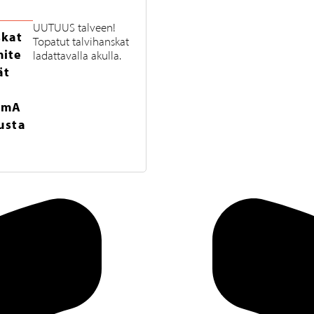
UUTUUS talveen!
kat
Topatut talvihanskat
ite
ladattavalla akulla.
ät
0mA
usta