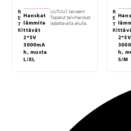
R
R
UUTUUS talveen!
Hanskat
Hans
E
Topatut talvihanskat
E
lämmite
lämm
ladattavalla akulla.
T
T
KI
ttävät
KI
ttäv
2*5V
2*5V
3000mA
300
h, musta
h, m
L/XL
S/M