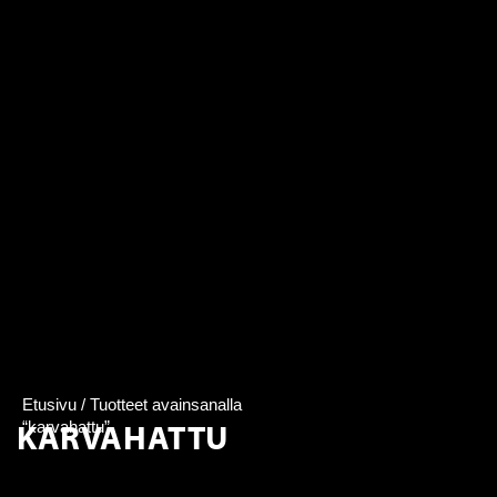
Etusivu
/ Tuotteet avainsanalla
KARVAHATTU
“karvahattu”