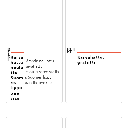
R
RET
E
KI
T
K
Karva
Karvahattu,
I
Lämmin neulottu
hattu
grafiitti
karvahattu
neulo
tekoturkissomisteilla
ttu
ja Suomen lippu -
Suom
en
kuosilla, one size.
lippu
one
size