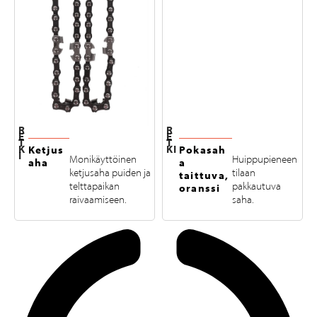
R
R
E
E
T
T
K
KI
Ketjus
Pokasah
I
Monikäyttöinen
Huippupieneen
aha
a
ketjusaha puiden ja
tilaan
taittuva,
telttapaikan
pakkautuva
oranssi
raivaamiseen.
saha.