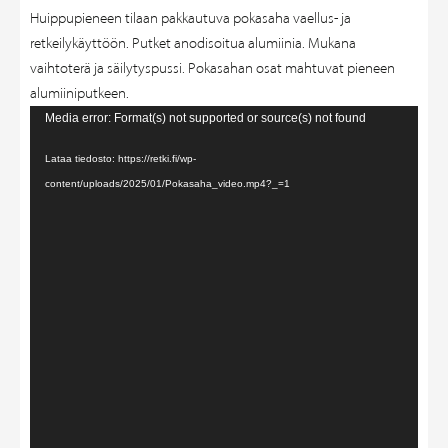
Huippupieneen tilaan pakkautuva pokasaha vaellus- ja
retkeilykäyttöön. Putket anodisoitua alumiinia. Mukana
vaihtoterä ja säilytyspussi. Pokasahan osat mahtuvat pieneen
alumiiniputkeen.
Videotoistin
Media error: Format(s) not supported or source(s) not found
Lataa tiedosto: https://retki.fi/wp-
content/uploads/2025/01/Pokasaha_video.mp4?_=1