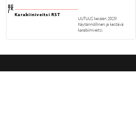
RE
TK
I
Karabiiniveitsi RST
UUTUUS kesään 2025!
Käytännöllinen ja kestävä
karabiiniveitsi.
SEURAA MEITÄ INSTAGRAMISSA
@RETKIFINLAND
Tuotteet