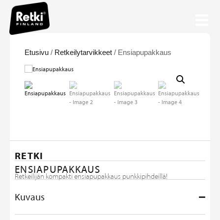
Etusivu
/
Retkeilytarvikkeet
/ Ensiapupakkaus
RETKI
ENSIAPUPAKKAUS
Retkeilijän kompakti ensiapupakkaus punkkipihdeillä!
Kuvaus