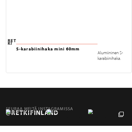
RET
KI
S-karabiinihaka mini 60mm
Alumiininen S-
karabiinihaka.
SEURAA MEITÄ INSTAGRAMISSA
@RETKIFINLAND