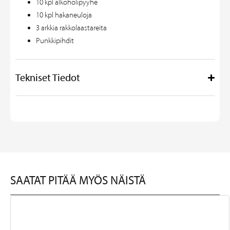
10 kpl alkoholipyyhe
10 kpl hakaneuloja
3 arkkia rakkolaastareita
Punkkipihdit
Tekniset Tiedot
SAATAT PITÄÄ MYÖS NÄISTÄ