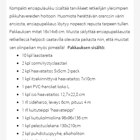
Kompakti ensiapulaukku sisältää tarvikkeet retkeilijän yleisimpien
pikkuhavereiden hoitoon. Huomiota herättävän oranssin värin
ansiosta, ensiapupakkaus löytyy nopeasti repusta tarpeen tullen.
Pakkauksen mitat 16x14x6 cm. Muista säilyttää ensiapupakkausta
retkeillessä helposti saatavilla olevasta paikasta niin, että muistat
Pakkauksen sisältö:
sen olinpaikan myös pimeällä!
10 kpl laastareita
2 kpl sormi/rystyslaastari
2 kpl haavataitos 5x5cm 2-pack
1 kpl itsekiinnittyvä haavataitos 7x10cm
1 pari PVC-hanskat koko L
1 kpl iso haavataitos 12,7×22,8 cm
1 rll sideharso, leveys 6cm, pituus 4 m
1 rll kuituteippi ”haavateippi”
1 kpl kuitukolmioliina 96x96x136 cm
1 kpl pelastuslakana 130x210cm
2 kpl puhdistuspyyhe, alkoholiton