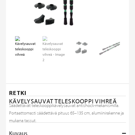
RETKI
KÄVELYSAUVAT TELESKOOPPI VIHREÄ
Säädettävät teleskooppikävelysauvat antishock-mekanismilla.
Portaattomasti säädettävä pituus 65–135 cm, alumiinirakenne ja
mukana tassut.
Kuvaus