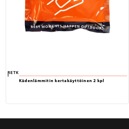
RETK
I
Kädenlämmitin kertakäyttöinen 2 kpl