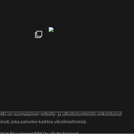
tki on suomalainen retkeily- ja ulkoilutuotteisiin erikoistunut
ändi, joka palvelee kaikkia ulkoilmaihmisiä.
2026 Blue Import BIM Oy / Retki Finland