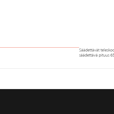
Säädettävät telesko
säädettävä pituus 6