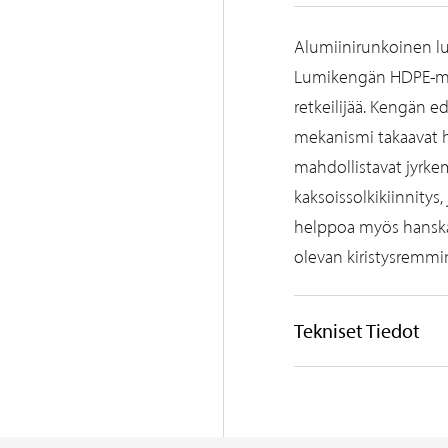
Alumiinirunkoinen lu
Lumikengän HDPE-muo
retkeilijää. Kengän ed
mekanismi takaavat h
mahdollistavat jyrk
kaksoissolkikiinnitys
helppoa myös hanska
olevan kiristysremm
Tekniset Tiedot