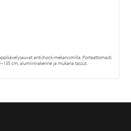
oppikävelysauvat antishock-mekanismilla. Portaattomasti
5–135 cm, alumiinirakenne ja mukana tassut.