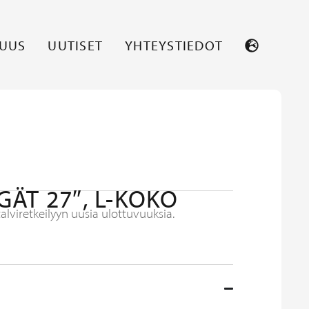
SUUS
UUTISET
YHTEYSTIEDOT
ÄT 27″, L-KOKO
lviretkeilyyn uusia ulottuvuuksia.