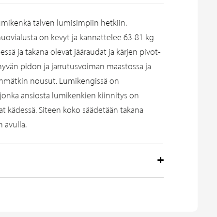
mikenkä talven lumisimpiin hetkiin.
vialusta on kevyt ja kannattelee 63-81 kg
essä ja takana olevat jääraudat ja kärjen pivot-
yvän pidon ja jarrutusvoiman maastossa ja
emmätkin nousut. Lumikengissä on
, jonka ansiosta lumikenkien kiinnitys on
t kädessä. Siteen koko säädetään takana
in avulla.