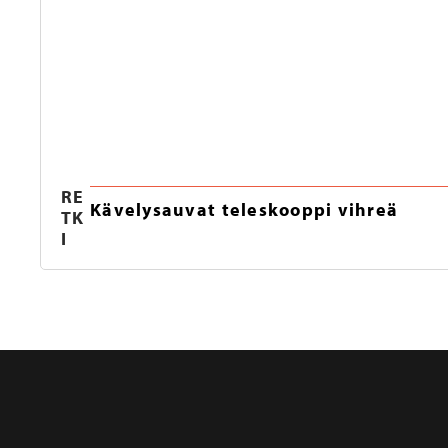
RE
Kävelysauvat teleskooppi vihreä
TK
I