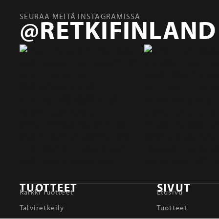
SEURAA MEITÄ INSTAGRAMISSA
@RETKIFINLAND
TUOTTEET
SIVUT
Kaikki Tuotteet
Etusivu
Talviretkeily
Tuotteet