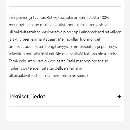
Lämpöinen ja tyylikäs Retki-pipo, joka on valmistettu 100%
merinovillasta, on mukava ja käytännöllinen kaikenlaisissa
ulkoaktiviteeteissa. Vesipestävä pipo sopii erinomaisesti retkeilyyn
ja aktiiviseen elämäntapaan. Merinovillan luonnolliset
ominaisuudet, kuten hengittävyys, lämmönsäätely ja pehmeys
tekevät pipon käytöstä erittäin miellyttävää kaikissa olosuhteissa.
Tämä paksumpi versio klassisesta Retki-merinopiposta tuo
lisälämpöä tehden siitä täydellisen valinnan
ulkoiluaktiviteetteihin kylmemmässäkin säässä.
Tekniset Tiedot