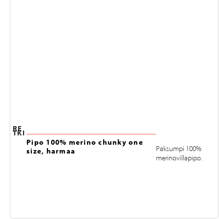
RE
TKI
Pipo 100% merino chunky one
Paksumpi 100%
size, harmaa
merinovillapipo.