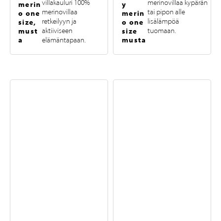
villakauluri 100%
merinovillaa kypärän
merin
y
merinovillaa
tai pipon alle
o one
merin
retkeilyyn ja
lisälämpöä
size,
o one
must
aktiiviseen
size
tuomaan.
a
musta
elämäntapaan.