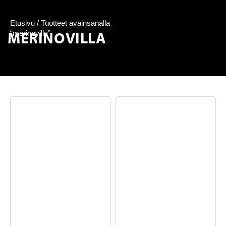
Etusivu
/ Tuotteet avainsanalla
MERINOVILLA
“merinovilla”