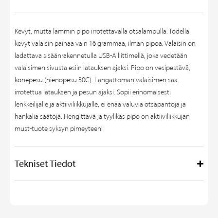
Kevyt, mutta lämmin pipo irrotettavalla otsalampulla. Todella
kevyt valaisin painaa vain 16 grammaa, ilman pipoa. Valaisin on
ladattava sisäänrakennetulla USB-A liittimellä, joka vedetään
valaisimen sivusta esiin latauksen ajaksi. Pipo on vesipestävä,
konepesu (hienopesu 30C). Langattoman valaisimen saa
irrotettua latauksen ja pesun ajaksi. Sopii erinomaisesti
lenkkeilijälle ja aktiiviliikkujalle, ei enää valuvia otsapantoja ja
hankalia säätöjä. Hengittävä ja tyylikäs pipo on aktiiviliikkujan
must-tuote syksyn pimeyteen!
Tekniset Tiedot