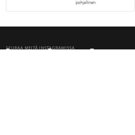
pohjallinen.
SEURAA MEITÄ INSTAGRAMISSA
@RETKIFINLAND
Tuotteet
Sivut
RETKI FINLAND
Hampuntie 12—14, 36220 KANGASALA, FINLAND
retki@retki.fi
+358 10 320 4040