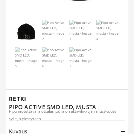
RETKI
PIPO ACTIVE SMD LED, MUSTA
Pipo irrotettavalla otsalampulla on aktiiviliikkujan must-tuote
syksyn pimeyteen.
Kuvaus