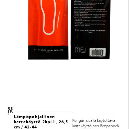
RE
TK
I
Lämpöpohjallinen
Kengän sisällä käytettävä
kertakäyttö 2kpl L, 26,5
kertakäyttöinen lämpenevä
cm / 42-44