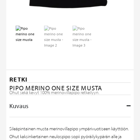
RETKI
PIPO MERINO ONE SIZE MUSTA
Ohut sekä kevyt 100% merinovillapipo retkeilyyn.
Kuvaus
Sileäpintainen musta merinovillapipo ympärivuotiseen käyttöön.
Ohut kaksinkertainen neulospipo sopii pyöräilykypärän alle ja