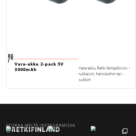
RE
TK
I
Vara-akku 2-pack 5V
Vara-akku Retki lämpöliiviin, -
3000mAh
rukkasiin, hanskoihin tai -
sukkiin.
SEURAA MEITÄ INSTAGRAMISSA
@RETKIFINLAND