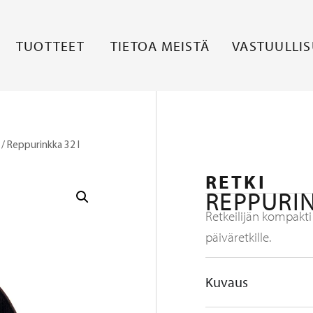
TUOTTEET
TIETOA MEISTÄ
VASTUULLI
/ Reppurinkka 32 l
RETKI
REPPURIN
Retkeilijän kompakti
päiväretkille.
Kuvaus