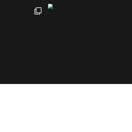
tki on suomalainen retkeily- ja ulkoilutuotteisiin erikoistunut
ändi, joka palvelee kaikkia ulkoilmaihmisiä.
2026 Blue Import BIM Oy / Retki Finland
Suomi
English
Svenska