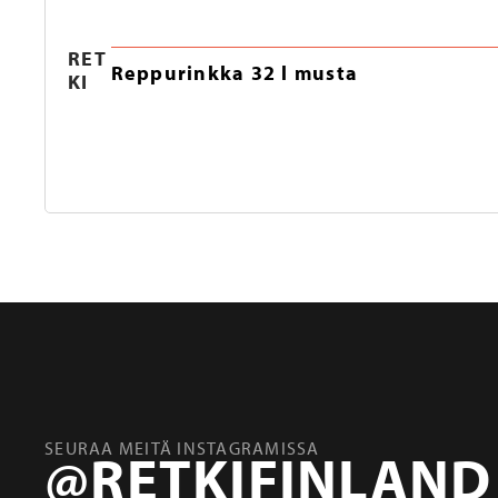
RET
Reppurinkka 32 l musta
KI
SEURAA MEITÄ INSTAGRAMISSA
@RETKIFINLAND