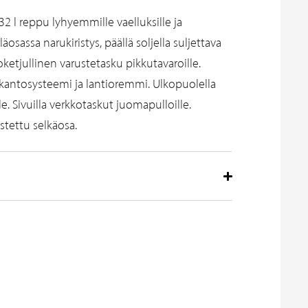
32 l reppu lyhyemmille vaelluksille ja
läosassa narukiristys, päällä soljella suljettava
oketjullinen varustetasku pikkutavaroille.
 kantosysteemi ja lantioremmi. Ulkopuolella
lle. Sivuilla verkkotaskut juomapulloille.
stettu selkäosa.