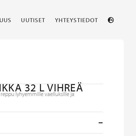
SUUS
UUTISET
YHTEYSTIEDOT
KKA 32 L VIHREÄ
 reppu lyhyemmille vaelluksille ja