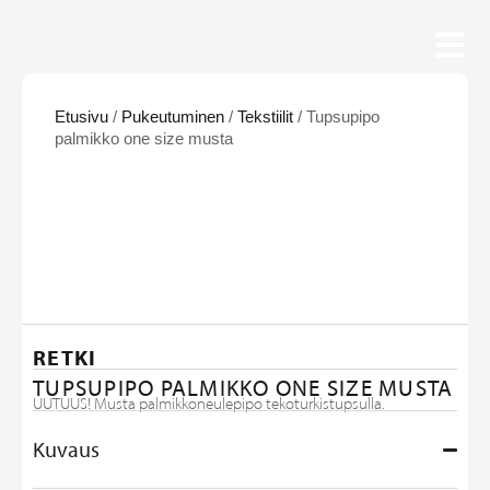
Etusivu
/
Pukeutuminen
/
Tekstiilit
/ Tupsupipo
palmikko one size musta
RETKI
TUPSUPIPO PALMIKKO ONE SIZE MUSTA
UUTUUS! Musta palmikkoneulepipo tekoturkistupsulla.
Kuvaus