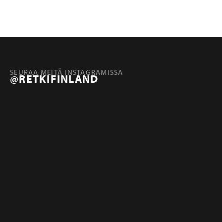
SEURAA MEITÄ INSTAGRAMISSA
@RETKIFINLAND