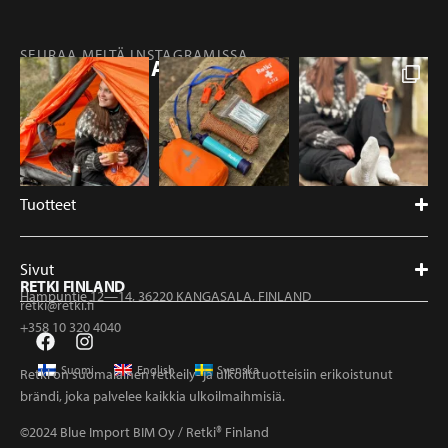
SEURAA MEITÄ INSTAGRAMISSA
@RETKIFINLAND
Tuotteet
Sivut
RETKI FINLAND
Hampuntie 12—14, 36220 KANGASALA, FINLAND
retki@retki.fi
+358 10 320 4040
Suomi
English
Svenska
Retki on suomalainen retkeily- ja ulkoilutuotteisiin erikoistunut
brändi, joka palvelee kaikkia ulkoilmaihmisiä.
©2024 Blue Import BIM Oy / Retki® Finland