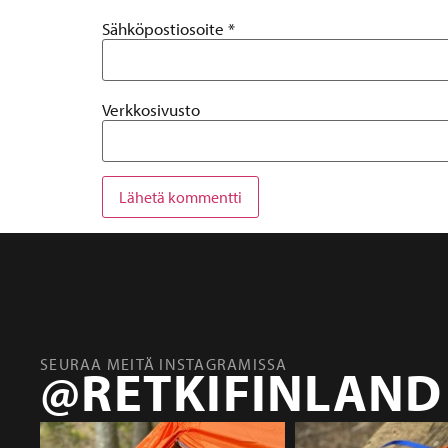
Sähköpostiosoite
*
Verkkosivusto
SEURAA MEITÄ INSTAGRAMISSA
@RETKIFINLAND