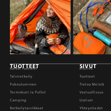
TUOTTEET
SIVUT
Kaikki Tuotteet
Etusivu
Talviretkeily
Tuotteet
Pukeutuminen
Tietoa Meistä
Termokset Ja Pullot
Vastuullisuus
Camping
Uutiset
Retkeilytarvikkeet
Yhteystiedot