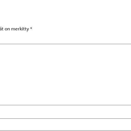
tät on merkitty
*